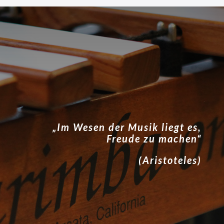
L
a
n
d
e
s
m
u
s
„Im Wesen der Musik liegt es,
i
Freude zu machen“
k
(Aristoteles)
g
y
m
n