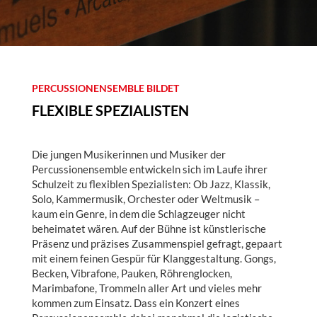
a
s
i
u
m
PERCUSSIONENSEMBLE BILDET
R
FLEXIBLE SPEZIALISTEN
L
P
Die jungen Musikerinnen und Musiker der
Percussionensemble entwickeln sich im Laufe ihrer
Schulzeit zu flexiblen Spezialisten: Ob Jazz, Klassik,
Solo, Kammermusik, Orchester oder Weltmusik –
kaum ein Genre, in dem die Schlagzeuger nicht
beheimatet wären. Auf der Bühne ist künstlerische
Präsenz und präzises Zusammenspiel gefragt, gepaart
mit einem feinen Gespür für Klanggestaltung. Gongs,
Becken, Vibrafone, Pauken, Röhrenglocken,
Marimbafone, Trommeln aller Art und vieles mehr
kommen zum Einsatz. Dass ein Konzert eines