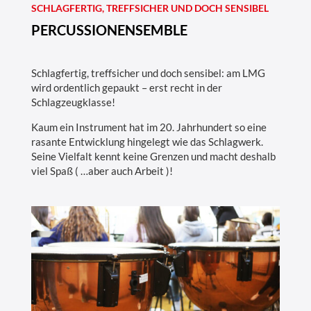
SCHLAGFERTIG, TREFFSICHER UND DOCH SENSIBEL
u
PERCUSSIONENSEMBLE
g
k
Schlagfertig, treffsicher und doch sensibel: am LMG
l
wird ordentlich gepaukt – erst recht in der
a
Schlagzeugklasse!
s
Kaum ein Instrument hat im 20. Jahrhundert so eine
s
rasante Entwicklung hingelegt wie das Schlagwerk.
Seine Vielfalt kennt keine Grenzen und macht deshalb
e
viel Spaß ( …aber auch Arbeit )!
,
P
e
r
c
u
s