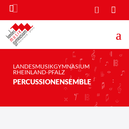


S
LANDESMUSIKGYMNASIUM
RHEINLAND-PFALZ
c
PERCUSSIONENSEMBLE
h
l
a
g
z
e